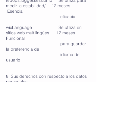
fedops.logger.sessionId Se utiliza para
medir la estabilidad/ 12 meses
Esencial
eficacia
wixLanguage Se utiliza en
sitios web multilingües 12 meses
Funcional
para guardar
la preferencia de
idioma del
usuario
8. Sus derechos con respecto a los datos
personales
Usted tiene los siguientes derechos con
respecto a sus datos personales:
Usted tiene derecho a saber por qué se
necesitan sus datos personales, qué
sucederá con ellos y durante cuánto
tiempo se conservarán.
Derecho de acceso: Usted tiene derecho a
acceder a sus datos personales que
conocemos.