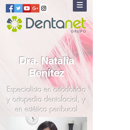
Dra. Natalia
Benítez
Especialista en ortodoncia
y ortopedia dentofacial, y
en estética peribucal